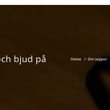
ppkok.se
r
ch bjud på
Home
/
Om soppor