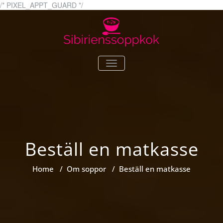
Skip
/* PIXEL_APPT_GUARD */
to
content
sibirienssoppkok.se
Allt du vill veta om soppor
TOGGLE
NAVIGATION
Beställ en matkasse
Home
/
Om soppor
/
Beställ en matkasse