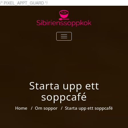
Skip
/* PIXEL_APPT_GUARD */
to
content
sibirienssoppkok.se
Allt du vill veta om soppor
TOGGLE
NAVIGATION
Starta upp ett
soppcafé
Home
/
Om soppor
/
Starta upp ett soppcafé